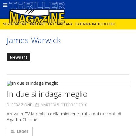
SILVIA DAI PRA'
BRILLARE
LA GUARDIANA
CATERINA BATTILOCCHIO
James Warwick
JORGE DIAZ
LA SPIA
DELITTO IN CORNICE
GIANCARLO DE CATALDO
News (1)
DIEGO ZANDEL
GLI ANNI DI PIETRA
In due si indaga meglio
DI REDAZIONE
MARTEDÌ 5 OTTOBRE 2010
Arriva in TV la replica della miniserie tratta dai racconti di
Agatha Christie
LEGGI