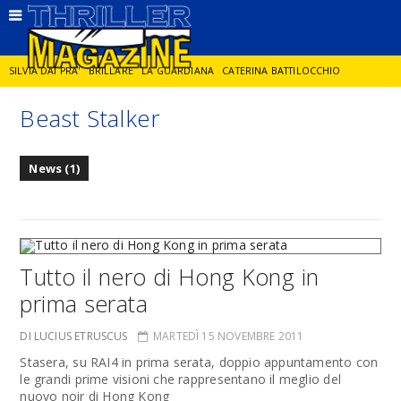
SILVIA DAI PRA'
BRILLARE
LA GUARDIANA
CATERINA BATTILOCCHIO
Beast Stalker
JORGE DIAZ
LA SPIA
DELITTO IN CORNICE
GIANCARLO DE CATALDO
News (1)
DIEGO ZANDEL
GLI ANNI DI PIETRA
Tutto il nero di Hong Kong in
prima serata
DI LUCIUS ETRUSCUS
MARTEDÌ 15 NOVEMBRE 2011
Stasera, su RAI4 in prima serata, doppio appuntamento con
le grandi prime visioni che rappresentano il meglio del
nuovo noir di Hong Kong