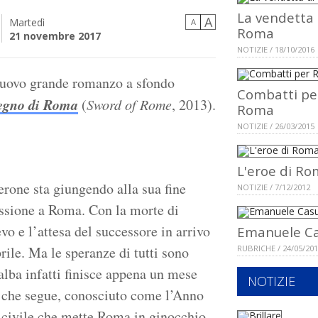
La vendetta 
A
Martedì
A
Roma
21 novembre 2017
NOTIZIE / 18/10/2016
 nuovo grande romanzo a sfondo
Combatti pe
egno di Roma
(
Sword of Rome
, 2013).
Roma
NOTIZIE / 26/03/2015
L'eroe di R
erone sta giungendo alla sua fine
NOTIZIE / 7/12/2012
issione a Roma. Con la morte di
ievo e l’attesa del successore in arrivo
Emanuele Ca
rile. Ma le speranze di tutti sono
RUBRICHE / 24/05/20
alba infatti finisce appena un mese
NOTIZIE
no che segue, conosciuto come l’Anno
a civile che mette Roma in ginocchio.