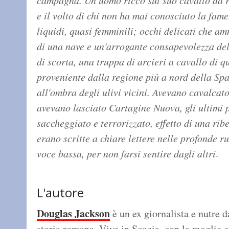
campagna. Un uomo ricco sul suo cavallo da ri
e il volto di chi non ha mai conosciuto la fame
liquidi, quasi femminili; occhi delicati che a
di una nave e un'arrogante consapevolezza del
di scorta, una truppa di arcieri a cavallo di 
proveniente dalla regione più a nord della Spa
all'ombra degli ulivi vicini. Avevano cavalcat
avevano lasciato Cartagine Nuova, gli ultimi
saccheggiato e terrorizzato, effetto di una rib
erano scritte a chiare lettere nelle profonde ru
.
voce bassa, per non farsi sentire dagli altri
L'autore
Douglas Jackson
è un ex giornalista e nutre 
storia romana. Vive in Scozia, con la moglie e tr