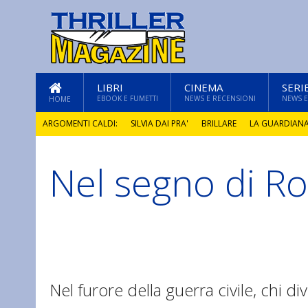
LIBRI
CINEMA
SERI
EBOOK E FUMETTI
NEWS E RECENSIONI
NEWS E
HOME
ARGOMENTI CALDI:
SILVIA DAI PRA'
BRILLARE
LA GUARDIAN
Nel segno di R
GLI ANNI DI PIETRA
Nel furore della guerra civile, chi d