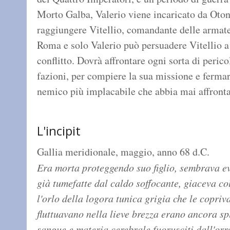
Morto Galba, Valerio viene incaricato da Oton
raggiungere Vitellio, comandante delle armate
Roma e solo Valerio può persuadere Vitellio a
conflitto. Dovrà affrontare ogni sorta di pericol
fazioni, per compiere la sua missione e fermar
nemico più implacabile che abbia mai affrontat
L'incipit
Gallia meridionale, maggio, anno 68 d.C.
Era morta proteggendo suo figlio, sembrava e
già tumefatte dal caldo soffocante, giaceva co
l'orlo della logora tunica grigia che le copriva
fluttuavano nella lieve brezza erano ancora sp
sangue e materia cerebrale fuorusciti dall'orr