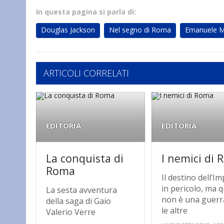
In questa pagina si parla di:
Douglas Jackson
Nel segno di Roma
Emanuele M
ARTICOLI CORRELATI
EDITORIA
EDITORIA
La conquista di
I nemici di
Roma
Il destino dell’I
in pericolo, ma 
La sesta avventura
non è una guer
della saga di Gaio
le altre
Valerio Verre