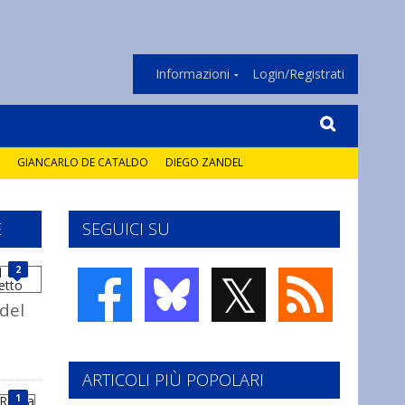
Informazioni
Login/Registrati
GIANCARLO DE CATALDO
DIEGO ZANDEL
E
SEGUICI SU
𝕏
2
del
ARTICOLI PIÙ POPOLARI
1