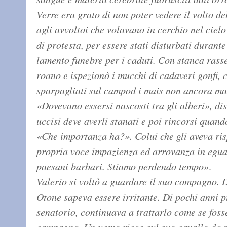
Verre era grato di non poter vedere il volto de
agli avvoltoi che volavano in cerchio nel ciel
di protesta, per essere stati disturbati durant
lamento funebre per i caduti. Con stanca rass
roano e ispezionò i mucchi di cadaveri gonfi,
sparpagliati sul campod i mais non ancora matur
«Dovevano essersi nascosti tra gli alberi», di
uccisi deve averli stanati e poi rincorsi quan
«Che importanza ha?». Colui che gli aveva risp
propria voce impazienza ed arrovanza in egua
.
paesani barbari. Stiamo perdendo tempo»
Valerio si voltò a guardare il suo compagno. 
Otone sapeva essere irritante. Di pochi anni p
senatorio, continuava a trattarlo come se foss