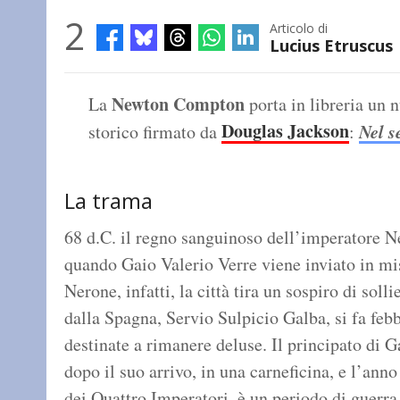
2
Articolo di
Lucius Etruscus
Newton Compton
La
porta in libreria un
Douglas Jackson
Nel s
storico firmato da
:
La trama
68 d.C. il regno sanguinoso dell’imperatore N
quando Gaio Valerio Verre viene inviato in m
Nerone, infatti, la città tira un sospiro di soll
dalla Spagna, Servio Sulpicio Galba, si fa febb
destinate a rimanere deluse. Il principato di G
dopo il suo arrivo, in una carneficina, e l’an
dei Quattro Imperatori, è un periodo di guerr