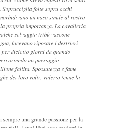
cchi, Otone aveva capelli ricci scuri
. Sopracciglia folte sopra occhi
mmorbidivano un naso simile al rostro
la propria importanza. La cavalleria
qualche selvaggia tribù vascone
gna, facevano riposare i destrieri
o per diciotto giorni da quando
 percorrendo un paesaggio
ellione fallita. Spossatezza e fame
ghe dei loro volti. Valerio tenne la
da sempre una grande passione per la
e figli. I suoi libri sono tradotti in