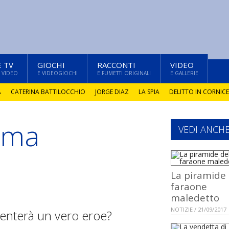
E TV
GIOCHI
RACCONTI
VIDEO
 VIDEO
E VIDEOGIOCHI
E FUMETTI ORIGINALI
E GALLERIE
A
CATERINA BATTILOCCHIO
JORGE DIAZ
LA SPIA
DELITTO IN CORNICE
oma
VEDI ANCH
La piramide 
faraone
maledetto
NOTIZIE / 21/09/2017
iventerà un vero eroe?