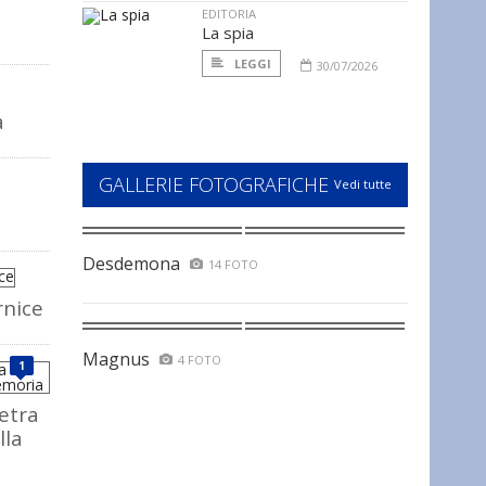
EDITORIA
La spia
LEGGI
30/07/2026
a
GALLERIE FOTOGRAFICHE
Vedi tutte
Desdemona
14 FOTO
rnice
Magnus
4 FOTO
1
ietra
lla