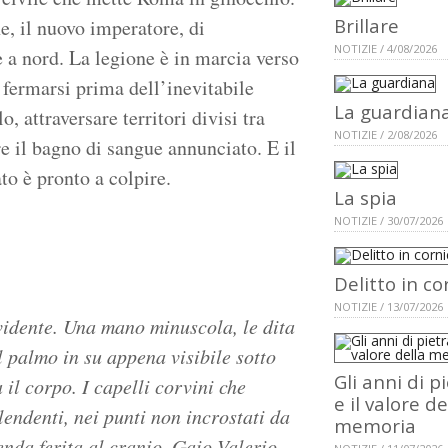
Brillare
e, il nuovo imperatore, di
NOTIZIE / 4/08/2026
 a nord. La legione è in marcia verso
 fermarsi prima dell’inevitabile
La guardian
o, attraversare territori divisi tra
NOTIZIE / 2/08/2026
e il bagno di sangue annunciato. E il
o è pronto a colpire.
La spia
NOTIZIE / 30/07/2026
Delitto in co
NOTIZIE / 13/07/2026
vidente. Una mano minuscola, le dita
l palmo in su appena visibile sotto
Gli anni di p
 il corpo. I capelli corvini che
e il valore de
lendenti, nei punti non incrostati da
memoria
enda ferita al cranio. Gaio Valerio