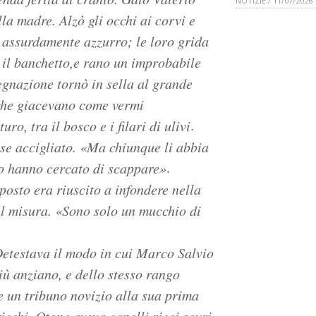
NOTIZIE / 11/07/2026
lla madre. Alzò gli occhi ai corvi e
o assurdamente azzurro; le loro grida
e il banchetto,e rano un improbabile
egnazione tornò in sella al grande
 che giacevano come vermi
.
o, tra il bosco e i filari di ulivi
sse accigliato. «Ma chiunque li abbia
.
do hanno cercato di scappare»
osto era riuscito a infondere nella
l misura. «Sono solo un mucchio di
Detestava il modo in cui Marco Salvio
iù anziano, e dello stesso rango
e un tribuno novizio alla sua prima